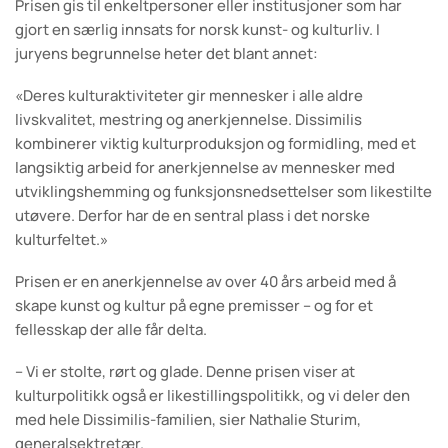
Prisen gis til enkeltpersoner eller institusjoner som har
gjort en særlig innsats for norsk kunst- og kulturliv. I
juryens begrunnelse heter det blant annet:
«Deres kulturaktiviteter gir mennesker i alle aldre
livskvalitet, mestring og anerkjennelse. Dissimilis
kombinerer viktig kulturproduksjon og formidling, med et
langsiktig arbeid for anerkjennelse av mennesker med
utviklingshemming og funksjonsnedsettelser som likestilte
utøvere. Derfor har de en sentral plass i det norske
kulturfeltet.»
Prisen er en anerkjennelse av over 40 års arbeid med å
skape kunst og kultur på egne premisser – og for et
fellesskap der alle får delta.
– Vi er stolte, rørt og glade. Denne prisen viser at
kulturpolitikk også er likestillingspolitikk, og vi deler den
med hele Dissimilis-familien, sier Nathalie Sturim,
generalsektretær.