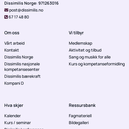
Dissimilis Norge: 971263016
post@dissimilis.no

67 17 48 80

Om oss
Vi tilbyr
Vårt arbeid
Medlemskap
Kontakt
Aktivitet og tilbud
Dissimilis Norge
Sang og musikk for alle
Dissimilis nasjonale
Kurs og kompetanseformidling
kompetansesenter
Dissimilis bærekraft
Kompani D
Hva skjer
Ressursbank
Kalender
Fagmateriell
Kurs / seminar
Bildegalleri