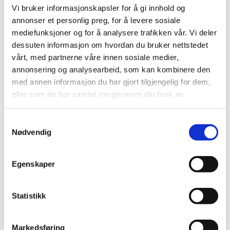
Vi bruker informasjonskapsler for å gi innhold og
martine@dissimilis.no
annonser et personlig preg, for å levere sosiale
mediefunksjoner og for å analysere trafikken vår. Vi deler
dessuten informasjon om hvordan du bruker nettstedet
vårt, med partnerne våre innen sosiale medier,
annonsering og analysearbeid, som kan kombinere den
med annen informasjon du har gjort tilgjengelig for dem,
eller som de har samlet inn gjennom din bruk av
tjenestene deres.
Samtykkevalg
Nødvendig
0
Feed
Egenskaper
Skriv en kommentar
Statistikk
Navn
Markedsføring