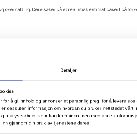
y) og overnatting. Dere søker på et realistisk estimat basert på f
 innen 13. april.
at dere vet hva dere eventuelt får i støtte før dere melder dere på.
Detaljer
ookies
r at man ikke er garantert å få innvilget hele beløpet man søker 
 for å gi innhold og annonser et personlig preg, for å levere sos
deler dessuten informasjon om hvordan du bruker nettstedet vårt,
 utbetales i etterkant av festivalen mot innsending av kvitterin
og analysearbeid, som kan kombinere den med annen informasjon d
 dokumentasjon er nødvendig.
 inn gjennom din bruk av tjenestene deres.
medlemskontingent for 2026. Søknad kan sendes før kontingenten