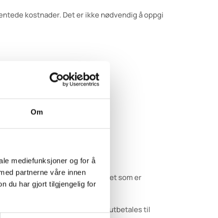
orventede kostnader. Det er ikke nødvendig å oppgi
Om
om.
iale mediefunksjoner og for å
 med partnerne våre innen
ger. Refusjon gis inntil det beløpet som er
u har gjort tilgjengelig for
 er betalt, men støtte kan kun utbetales til