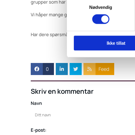
Samtykkevalg
grupper som har betalt medlemskontingenten.
Nødvendig
Vi håper mange grupper søker, og at ordningen bidr
Har dere spørsmål, ta gjerne kontakt med genera
Ikke tillat
0
Feed
Skriv en kommentar
Navn
E-post: