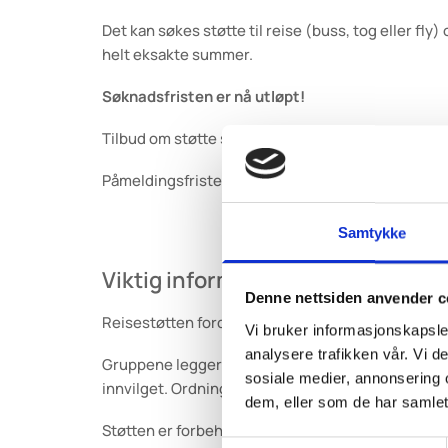
Det kan søkes støtte til reise (buss, tog eller fl
helt eksakte summer.
Søknadsfristen er nå utløpt!
Tilbud om støtte sendes ut 7. april, og må bekreftes
Påmeldingsfristen til festivalen er 20. april, slik 
Samtykke
Viktig informasjon
Denne nettsiden anvender c
Reisestøtten fordeles fra en samlet pott. Det bety
Vi bruker informasjonskapsler
analysere trafikken vår. Vi 
Gruppene legger selv ut for kostnadene, og støtten
sosiale medier, annonsering 
innvilget. Ordningen er revisjonspliktig, og full
dem, eller som de har samlet
Støtten er forbeholdt DN-grupper som har betalt 