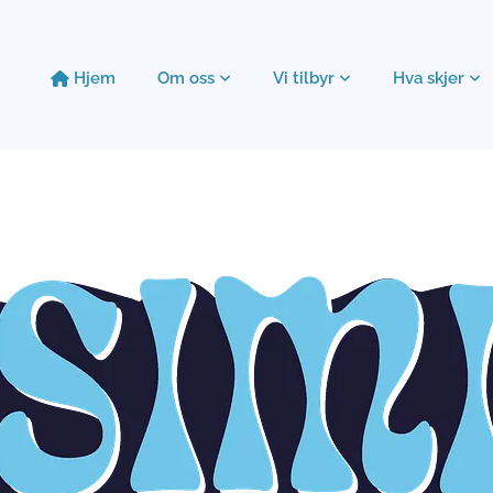
Hjem
Om oss
Vi tilbyr
Hva skjer