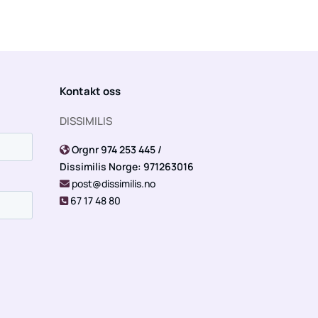
Kontakt oss
DISSIMILIS
Orgnr 974 253 445 /

Dissimilis Norge: 971263016
post@dissimilis.no

67 17 48 80
