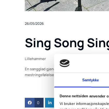
26/05/2026
Sing Song Sin
Lillehammer
En sangglad gjeng som har det veldig morsomt på 
mestringsfølelse. Her er det ektefølt glede som l
Samtykke
Denne nettsiden anvender c
0
Feed
Vi bruker informasjonskapsler