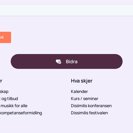
Bidra
yr
Hva skjer
skap
Kalender
t og tilbud
Kurs / seminar
musikk for alle
Disiimilis konferansen
 kompetanseformidling
Dissimilis festivalen