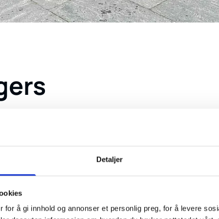
gers
øvelser og konserter. Her opplever de samhold, glede, begeirstr
ett smitter over på publikum
Detaljer
ookies
 for å gi innhold og annonser et personlig preg, for å levere sos