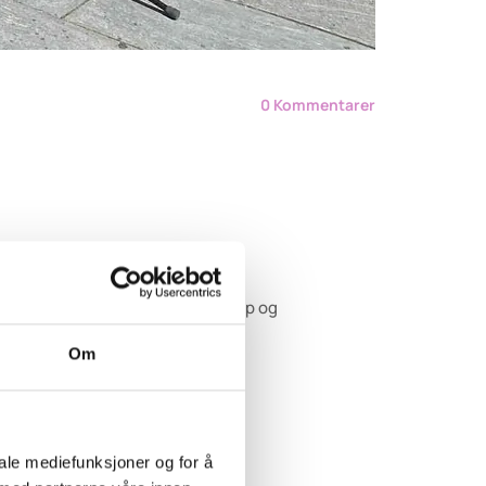
0
Kommentarer
ing, tilhørighet, humor, vennskap og
Om
iale mediefunksjoner og for å