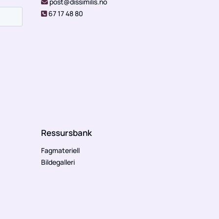
post@dissimilis.no

67 17 48 80

Ressursbank
Fagmateriell
Bildegalleri