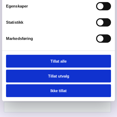
Utviklet av
Egenskaper
Hjemmesidehuset
Personvern

Statistikk
Markedsføring
Meld deg på vårt nyhetsbrev!
Tillat alle
Tillat utvalg
Ikke tillat