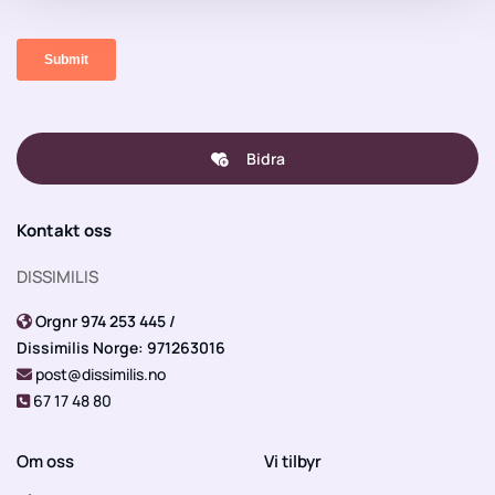
Bidra
Kontakt oss
DISSIMILIS
Orgnr 974 253 445 /

Dissimilis Norge: 971263016
post@dissimilis.no

67 17 48 80

Om oss
Vi tilbyr