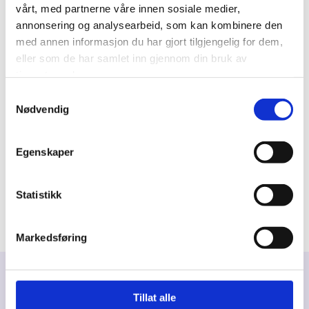
vårt, med partnerne våre innen sosiale medier,
annonsering og analysearbeid, som kan kombinere den
med annen informasjon du har gjort tilgjengelig for dem,
eller som de har samlet inn gjennom din bruk av
tjenestene deres.
Samtykkevalg
Nødvendig
Egenskaper
Statistikk
Markedsføring
Utviklet av
Tillat alle
Hjemmesidehuset