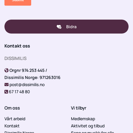
Bidra
Kontakt oss
DISSIMILIS
Orgnr 974 253 445 /

Dissimilis Norge: 971263016
post@dissimilis.no

67 17 48 80

Om oss
Vi tilbyr
Vårt arbeid
Medlemskap
Kontakt
Aktivitet og tilbud
Dissimilis Norge
Sang og musikk for alle