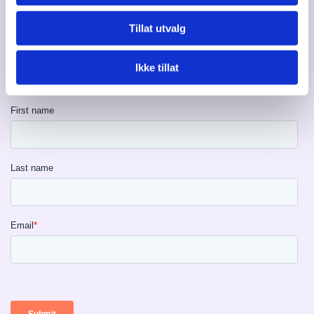
Personvern

Tillat utvalg
Ikke tillat
Meld deg på vårt nyhetsbrev!