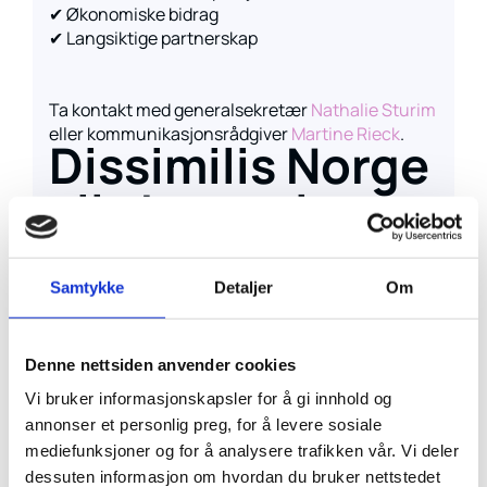
✔ Økonomiske bidrag
✔ Langsiktige partnerskap
Ta kontakt med generalsekretær
Nathalie Sturim
eller kommunikasjonsrådgiver
Martine Rieck
.
Dissimilis Norge
vil skape plass
til alle – på
scenen og i livet
Samtykke
Detaljer
Om
Dissimilis Norge arbeider for at mennesker med
Denne nettsiden anvender cookies
utviklingshemming og funksjonsnedsettelser
Vi bruker informasjonskapsler for å gi innhold og
skal være en likeverdig del av kultur- og
annonser et personlig preg, for å levere sosiale
samfunnslivet. Gjennom vårt arbeid vil vi sikre at
mediefunksjoner og for å analysere trafikken vår. Vi deler
alle får muligheten til å delta som aktive
dessuten informasjon om hvordan du bruker nettstedet
kulturutøvere, uavhengig av forutsetninger. Vi