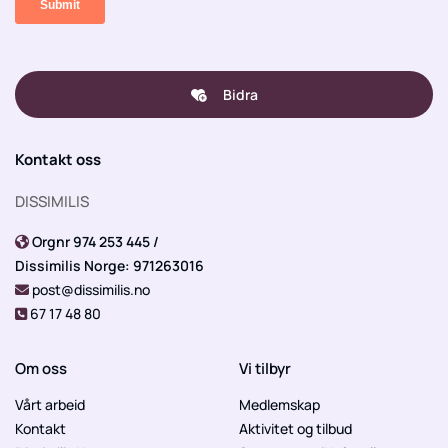
Bidra
Kontakt oss
DISSIMILIS
Orgnr 974 253 445 /

Dissimilis Norge: 971263016
post@dissimilis.no

67 17 48 80

Om oss
Vi tilbyr
Vårt arbeid
Medlemskap
Kontakt
Aktivitet og tilbud