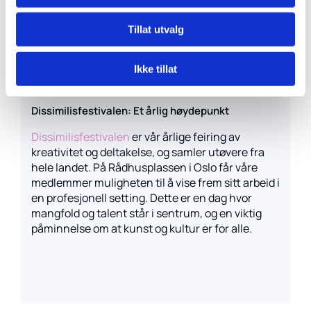
Gjennom samarbeidet med kompetansesenteret
vårt kan du delta på kursing og fagseminarer som
Tillat utvalg
gir kunnskap og inspirasjon til å drive lokale
initiativ fremover.
Les mer om våre
medlemsfordeler her.
Ikke tillat
Dissimilisfestivalen: Et årlig høydepunkt
Dissimilisfestivalen
er vår årlige feiring av
kreativitet og deltakelse, og samler utøvere fra
hele landet. På Rådhusplassen i Oslo får våre
medlemmer muligheten til å vise frem sitt arbeid i
en profesjonell setting. Dette er en dag hvor
mangfold og talent står i sentrum, og en viktig
påminnelse om at kunst og kultur er for alle.