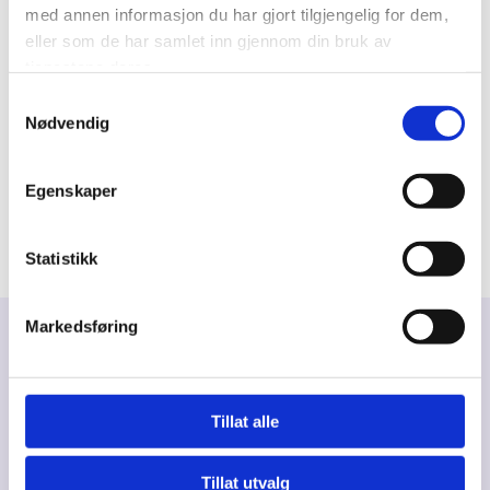
med annen informasjon du har gjort tilgjengelig for dem,
eller som de har samlet inn gjennom din bruk av
tjenestene deres.
Samtykkevalg
Nødvendig
Egenskaper
Statistikk
Markedsføring
Utviklet av
Hjemmesidehuset
Personvern

Tillat alle
Tillat utvalg