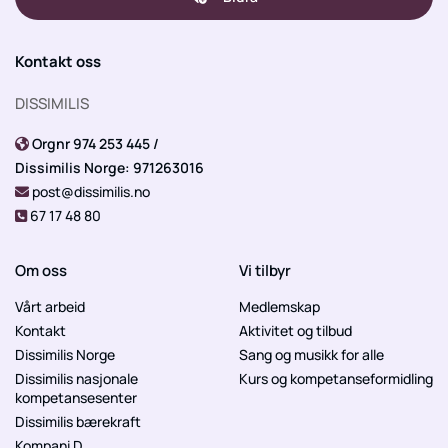
Kontakt oss
DISSIMILIS
Orgnr 974 253 445 /

Dissimilis Norge: 971263016
post@dissimilis.no

67 17 48 80

Om oss
Vi tilbyr
Vårt arbeid
Medlemskap
Kontakt
Aktivitet og tilbud
Dissimilis Norge
Sang og musikk for alle
Dissimilis nasjonale
Kurs og kompetanseformidling
kompetansesenter
Dissimilis bærekraft
Kompani D