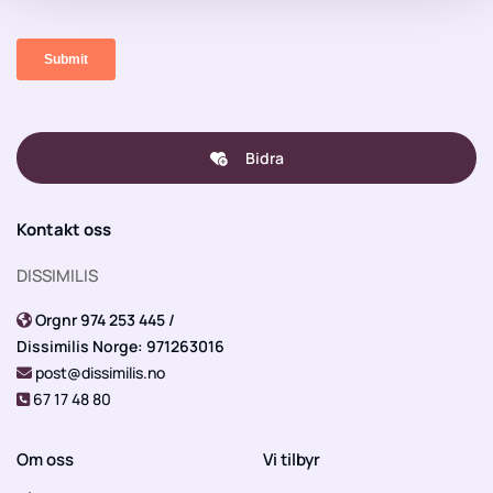
Bidra
Kontakt oss
DISSIMILIS
Orgnr 974 253 445 /

Dissimilis Norge: 971263016
post@dissimilis.no

67 17 48 80

Om oss
Vi tilbyr