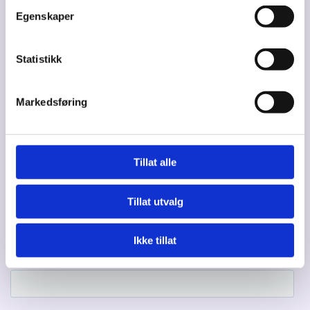
Utviklet av
Egenskaper
Hjemmesidehuset
Personvern

Statistikk
Markedsføring
Meld deg på vårt nyhetsbrev!
Tillat alle
Tillat utvalg
Ikke tillat