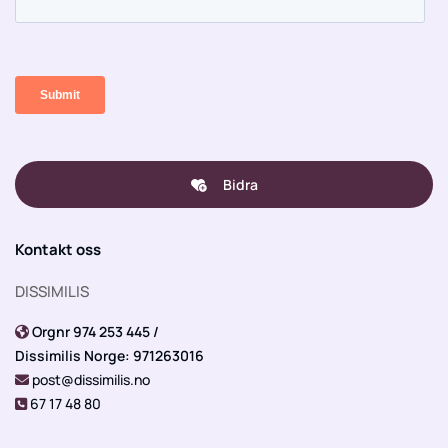
Bidra
Kontakt oss
DISSIMILIS
Orgnr 974 253 445 /

Dissimilis Norge: 971263016
post@dissimilis.no

67 17 48 80
