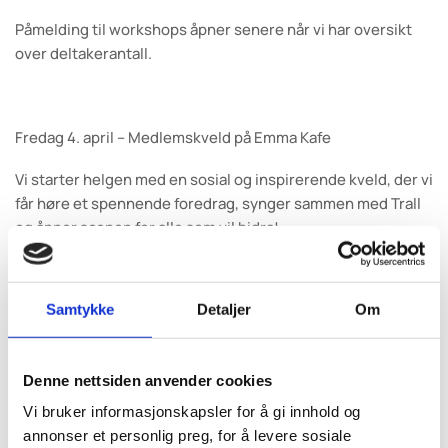
Påmelding til workshops åpner senere når vi har oversikt
over deltakerantall.
Fredag 4. april – Medlemskveld på Emma Kafe
Vi starter helgen med en sosial og inspirerende kveld, der vi
får høre et spennende foredrag, synger sammen med Trall
og åpner scenen for alle som vil bidra!
Lørdag 5. april – Fagdag & generalforsamling
Samtykke
Detaljer
Om
Lørdagen byr på faglig påfyll og workshops med fokus på
tilrettelagt musikk og dans. Vi deler praksiseksempler,
lærer av hverandre og avslutter dagen med
Denne nettsiden anvender cookies
generalforsamlingen.
Vi bruker informasjonskapsler for å gi innhold og
annonser et personlig preg, for å levere sosiale