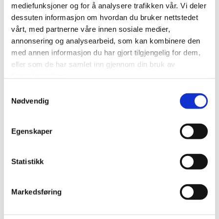
Dette blir en helg full av energi, inspirasjon og fellesskap –
mediefunksjoner og for å analysere trafikken vår. Vi deler
vi gleder oss til å se deg der!
dessuten informasjon om hvordan du bruker nettstedet
vårt, med partnerne våre innen sosiale medier,
Er du ikke medlem av Dissimilis, men ønsker likevel å delta?
annonsering og analysearbeid, som kan kombinere den
Send oss en e-post på
post@dissimilis.no
!
med annen informasjon du har gjort tilgjengelig for dem,
eller som de har samlet inn gjennom din bruk av
tjenestene deres.
Samtykkevalg
Nødvendig
0
Feed
Egenskaper
Skriv en kommentar
Navn
Statistikk
Markedsføring
E-post: