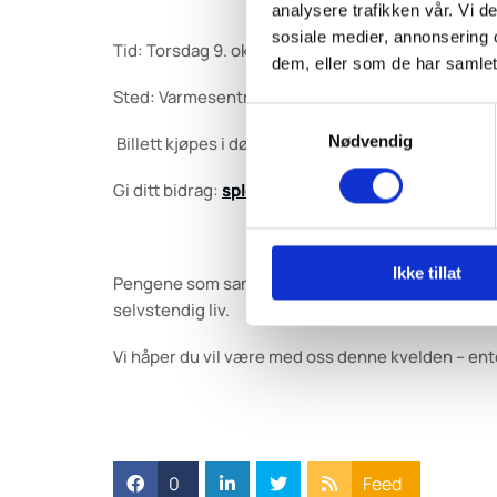
analysere trafikken vår. Vi 
sosiale medier, annonsering 
Tid: Torsdag 9. oktober kl. 18.00
dem, eller som de har samlet
Sted: Varmesentralen, Fornebu
Samtykkevalg
Nødvendig
️ Billett kjøpes i døren, 150,-
Gi ditt bidrag:
spleis.no/dissimilis
Ikke tillat
Pengene som samles inn går til livsviktige hjelpem
selvstendig liv.
Vi håper du vil være med oss denne kvelden – ent
0
Feed