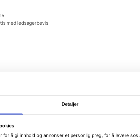
.15
ratis med ledsagerbevis
Detaljer
ookies
 Samuel Lewis
 for å gi innhold og annonser et personlig preg, for å levere sos