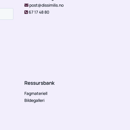
post@dissimilis.no

67 17 48 80

Ressursbank
Fagmateriell
Bildegalleri