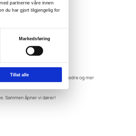
 med partnerne våre innen
u har gjort tilgjengelig for
Markedsføring
Tillat alle
slik at flere får mulighet til et bedre og mer
re. Sammen åpner vi dører!