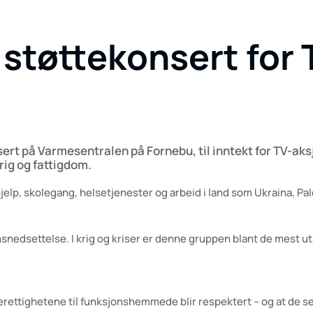
 støttekonsert for
nsert på Varmesentralen på Fornebu, til inntekt for TV-ak
rig og fattigdom.
ødhjelp, skolegang, helsetjenester og arbeid i land som Ukraina, Pa
edsettelse. I krig og kriser er denne gruppen blant de mest utsat
ttighetene til funksjonshemmede blir respektert – og at de selv 