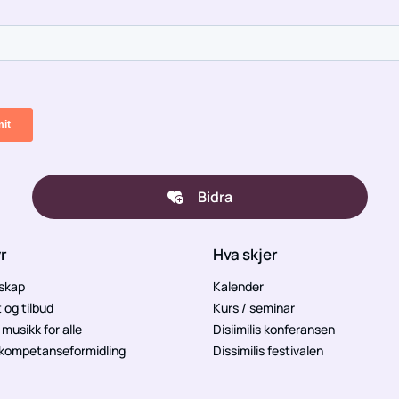
Bidra
yr
Hva skjer
skap
Kalender
t og tilbud
Kurs / seminar
musikk for alle
Disiimilis konferansen
 kompetanseformidling
Dissimilis festivalen