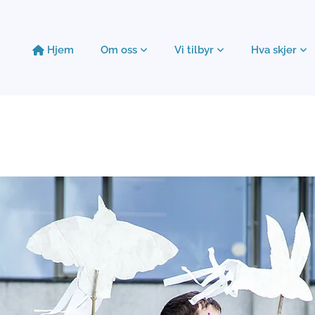
Hjem
Om oss
Vi tilbyr
Hva skjer