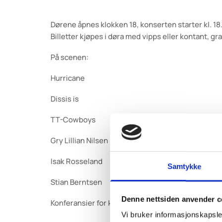
Dørene åpnes klokken 18, konserten starter kl. 18
Billetter kjøpes i døra med vipps eller kontant, g
På scenen:
Hurricane
Dissis is
TT-Cowboys
Gry Lillian Nilsen
Isak Rosseland
Samtykke
Stian Berntsen
Denne nettsiden anvender c
Konferansier for kvelden: Dean Erik Andersen og
Vi bruker informasjonskapsler