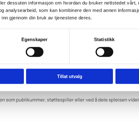
deler dessuten informasjon om hvordan du bruker nettstedet vårt,
og analysearbeid, som kan kombinere den med annen informasjon d
 inn gjennom din bruk av tjenestene deres.
Egenskaper
Statistikk
Tillat utvalg
idler som rullestoler og blindestokker, utdanning og helsehjelp – 
en som publikummer, støttespiller eller ved å dele spleisen vide