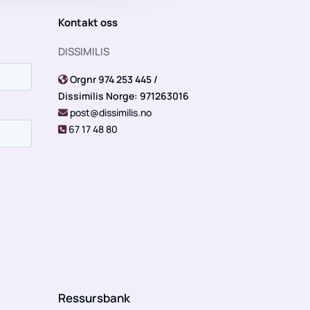
Kontakt oss
DISSIMILIS
Orgnr 974 253 445 /

Dissimilis Norge: 971263016
post@dissimilis.no

67 17 48 80

Ressursbank