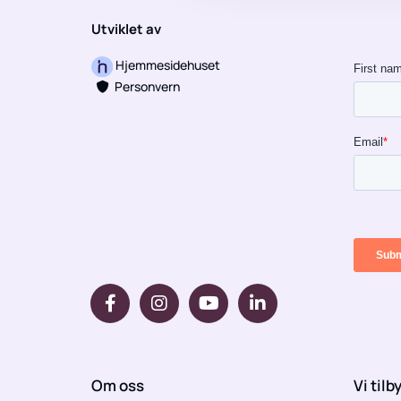
Utviklet av
Hjemmesidehuset
Personvern

Om oss
Vi tilb