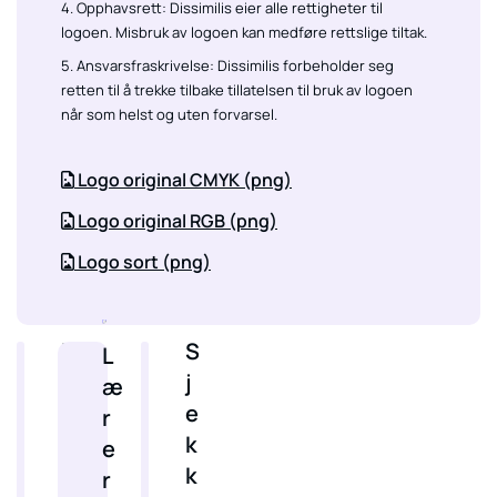
4. Opphavsrett: Dissimilis eier alle rettigheter til
logoen. Misbruk av logoen kan medføre rettslige tiltak.
5. Ansvarsfraskrivelse: Dissimilis forbeholder seg
retten til å trekke tilbake tillatelsen til bruk av logoen
når som helst og uten forvarsel.
Logo original CMYK (png)

Logo original RGB (png)

Logo sort (png)

N
S
L
y
j
æ
t
e
r
t
k
e
i
k
r