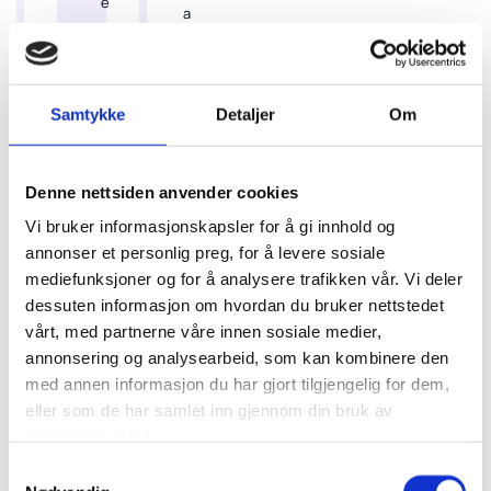
a
e
a
o
l
s
g
i
j
m
t
o
e
e
n
Samtykke
Detaljer
Om
s
t
e
t
r
.
r
s
E
Denne nettsiden anvender cookies
e
o
n
e
Vi bruker informasjonskapsler for å gi innhold og
m
k
t
annonser et personlig preg, for å levere sosiale
ø
v
i
n
mediefunksjoner og for å analysere trafikken vår. Vi deler
a
n
s
dessuten informasjon om hvordan du bruker nettstedet
s
l
k
vårt, med partnerne våre innen sosiale medier,
t
i
e
annonsering og analysearbeid, som kan kombinere den
r
t
r
med annen informasjon du har gjort tilgjengelig for dem,
u
a
å
eller som de har samlet inn gjennom din bruk av
m
t
n
e
tjenestene deres.
å
i
n
Samtykkevalg
b
v
t