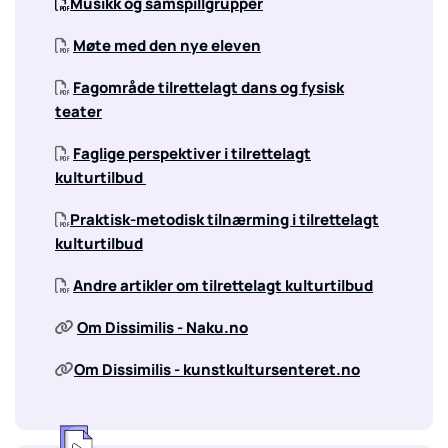
Musikk og samspillgrupper

Møte med den nye eleven

Fagområde tilrettelagt dans og fysisk

teater
Faglige perspektiver i tilrettelagt

kulturtilbud
Praktisk-metodisk tilnærming i tilrettelagt

kulturtilbud
Andre artikler om tilrettelagt kulturtilbud

Om Dissimilis - Naku.no

Om Dissimilis - kunstkultursenteret.no
